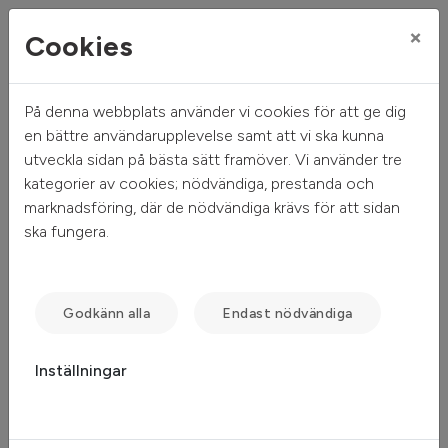
×
Cookies
På denna webbplats använder vi cookies för att ge dig
Mitt hem
Mina sidor
en bättre användarupplevelse samt att vi ska kunna
utveckla sidan på bästa sätt framöver. Vi använder tre
Mina sidor
kategorier av cookies; nödvändiga, prestanda och
marknadsföring, där de nödvändiga krävs för att sidan
ska fungera.
Mobilt BankID
Freja eID
Lösenord
Godkänn alla
Endast nödvändiga
Inställningar
Starta Mobilt BankID