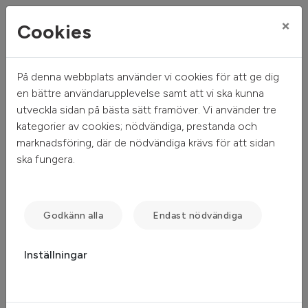
×
Cookies
På denna webbplats använder vi cookies för att ge dig
Mitt hem
Mina sidor
en bättre användarupplevelse samt att vi ska kunna
utveckla sidan på bästa sätt framöver. Vi använder tre
Mina sidor
kategorier av cookies; nödvändiga, prestanda och
marknadsföring, där de nödvändiga krävs för att sidan
ska fungera.
Mobilt BankID
Freja eID
Lösenord
Godkänn alla
Endast nödvändiga
Inställningar
Starta Mobilt BankID