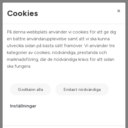
×
Cookies
På denna webbplats använder vi cookies för att ge dig
Mitt hem
Mina sidor
en bättre användarupplevelse samt att vi ska kunna
utveckla sidan på bästa sätt framöver. Vi använder tre
Mina sidor
kategorier av cookies; nödvändiga, prestanda och
marknadsföring, där de nödvändiga krävs för att sidan
ska fungera.
Mobilt BankID
Freja eID
Lösenord
Godkänn alla
Endast nödvändiga
Inställningar
Starta Mobilt BankID