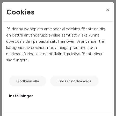
×
Cookies
På denna webbplats använder vi cookies för att ge dig
Mitt hem
Mina sidor
en bättre användarupplevelse samt att vi ska kunna
utveckla sidan på bästa sätt framöver. Vi använder tre
Mina sidor
kategorier av cookies; nödvändiga, prestanda och
marknadsföring, där de nödvändiga krävs för att sidan
ska fungera.
Mobilt BankID
Freja eID
Lösenord
Godkänn alla
Endast nödvändiga
Inställningar
Starta Mobilt BankID