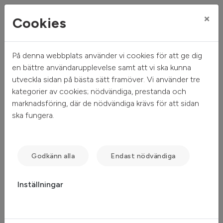
×
Cookies
På denna webbplats använder vi cookies för att ge dig
Mitt hem
Mina sidor
en bättre användarupplevelse samt att vi ska kunna
utveckla sidan på bästa sätt framöver. Vi använder tre
Mina sidor
kategorier av cookies; nödvändiga, prestanda och
marknadsföring, där de nödvändiga krävs för att sidan
ska fungera.
Mobilt BankID
Freja eID
Lösenord
Godkänn alla
Endast nödvändiga
Inställningar
Starta Mobilt BankID