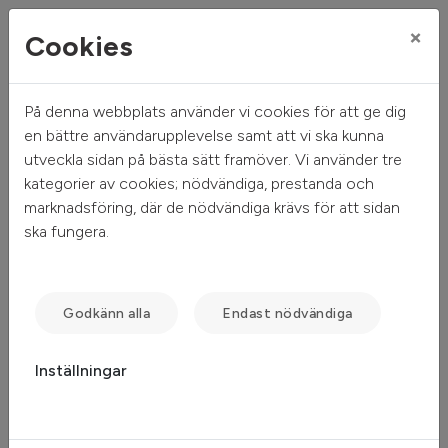
×
Cookies
På denna webbplats använder vi cookies för att ge dig
Mitt hem
Mina sidor
en bättre användarupplevelse samt att vi ska kunna
utveckla sidan på bästa sätt framöver. Vi använder tre
Mina sidor
kategorier av cookies; nödvändiga, prestanda och
marknadsföring, där de nödvändiga krävs för att sidan
ska fungera.
Mobilt BankID
Freja eID
Lösenord
Godkänn alla
Endast nödvändiga
Inställningar
Starta Mobilt BankID