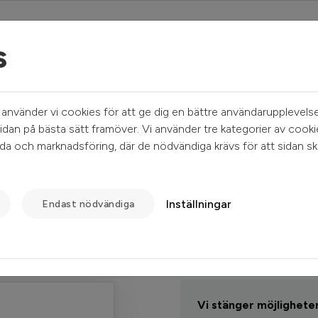
s
Mina sidor
Sök ledigt
Kundservice
nvänder vi cookies för att ge dig en bättre användarupplevelse
idan på bästa sätt framöver. Vi använder tre kategorier av cooki
a och marknadsföring, där de nödvändiga krävs för att sidan sk
Inställningar
Endast nödvändiga
Informatio
Lösenord
Vi stänger möjligheten