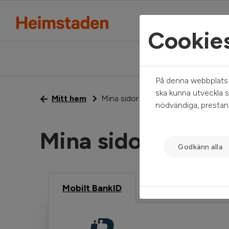
Cookie
På denna webbplats a
ska kunna utveckla s
Mitt hem
Mina sidor
nödvändiga, prestand
Mina sidor
Godkänn alla
Mobilt BankID
Freja eID