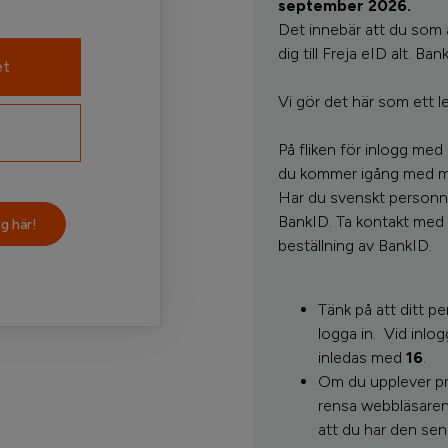
september 2026.
Det innebär att du som 
dig till Freja eID alt. Ba
et
Vi gör det här som ett le
På fliken för inlogg med
du kommer igång med mob
Har du svenskt personnu
BankID. Ta kontakt med 
g här!
beställning av BankID.
Tänk på att ditt 
logga in.
Vid inlo
inledas med
16
.
Om du upplever pro
rensa webbläsaren
att du har den sen