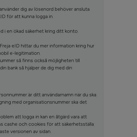
använder dig av lösenord behöver ansluta
nkID för att kunna logga in.
d i en ökad säkerhet kring ditt konto.
 Freja eID hittar du mer information kring hur
il e-legitimation.
mmer så finns också möjligheten till
din bank så hjälper de dig med din
personnummer är ditt användarnamn när du ska
ggning med organisationsnummer ska det
blem att logga in kan en åtgärd vara att
s cashe och cookies för att säkerhetsställa
aste versionen av sidan.