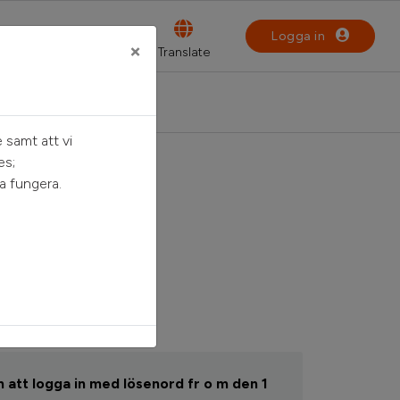
Logga in
×
 samt att vi
es;
a fungera.
n
 att logga in med lösenord fr o m den 1