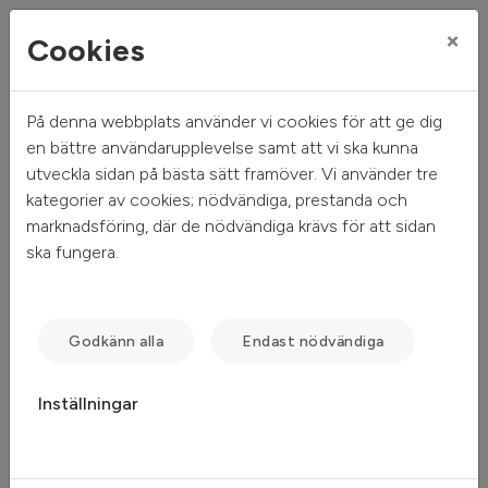
×
Cookies
På denna webbplats använder vi cookies för att ge dig
Mitt hem
Mina sidor
en bättre användarupplevelse samt att vi ska kunna
utveckla sidan på bästa sätt framöver. Vi använder tre
Mina sidor
kategorier av cookies; nödvändiga, prestanda och
marknadsföring, där de nödvändiga krävs för att sidan
ska fungera.
Mobilt BankID
Freja eID
Lösenord
Godkänn alla
Endast nödvändiga
Inställningar
Starta Mobilt BankID