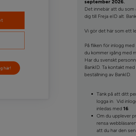
september 2026.
Det innebär att du som 
dig till Freja eID alt. Ba
et
Vi gör det här som ett le
På fliken för inlogg med
du kommer igång med mob
Har du svenskt personnu
BankID. Ta kontakt med 
g här!
beställning av BankID.
Tänk på att ditt 
logga in.
Vid inlo
inledas med
16
.
Om du upplever pro
rensa webbläsaren
att du har den sen