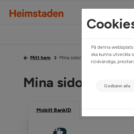
Cookie
På denna webbplats a
ska kunna utveckla s
Mitt hem
Mina sidor
nödvändiga, prestand
Mina sidor
Godkänn alla
Mobilt BankID
Freja eID