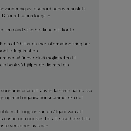
använder dig av lösenord behöver ansluta
nkID för att kunna logga in.
d i en ökad säkerhet kring ditt konto.
 Freja eID hittar du mer information kring hur
il e-legitimation.
mmer så finns också möjligheten till
din bank så hjälper de dig med din
personnummer är ditt användarnamn när du ska
ggning med organisationsnummer ska det
blem att logga in kan en åtgärd vara att
s cashe och cookies för att säkerhetsställa
aste versionen av sidan.