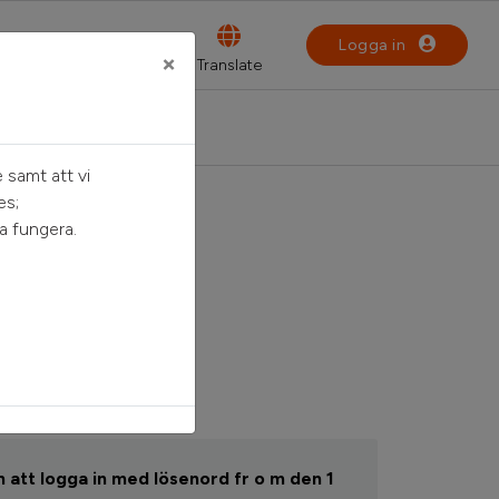
Logga in
×
 samt att vi
es;
a fungera.
n
 att logga in med lösenord fr o m den 1