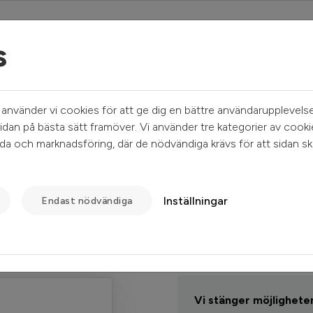
s
Mina sidor
Sök ledigt
Kundservice
nvänder vi cookies för att ge dig en bättre användarupplevelse
idan på bästa sätt framöver. Vi använder tre kategorier av cooki
a och marknadsföring, där de nödvändiga krävs för att sidan sk
Inställningar
Endast nödvändiga
Informatio
Lösenord
Vi stänger möjligheten