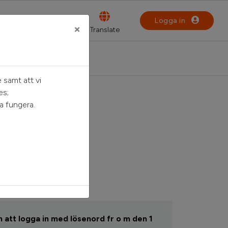
Logga in
×
 samt att vi
es;
a fungera.
n
 att logga in med lösenord fr o m den 1