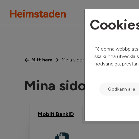
Cookie
På denna webbplats a
ska kunna utveckla s
Mitt hem
Mina sidor
nödvändiga, prestand
Mina sidor
Godkänn alla
Mobilt BankID
Freja eID