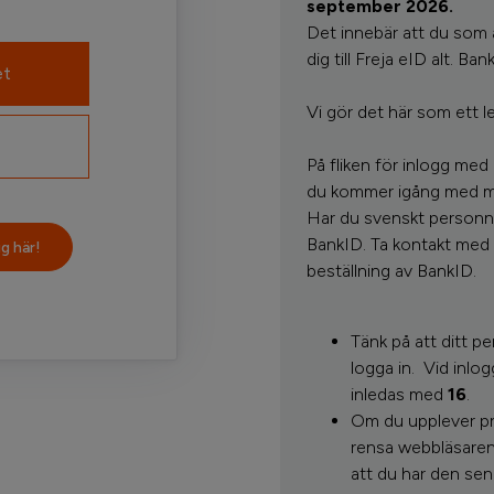
september 2026.
Det innebär att du som 
dig till Freja eID alt. Ba
et
Vi gör det här som ett le
På fliken för inlogg med
du kommer igång med mob
Har du svenskt personnu
BankID. Ta kontakt med 
g här!
beställning av BankID.
Tänk på att ditt 
logga in.
Vid inlo
inledas med
16
.
Om du upplever pro
rensa webbläsaren
att du har den sen