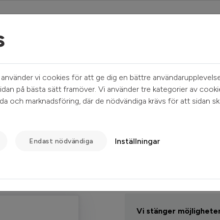
s
Mina sidor
Sök ledigt
Kundservice
nvänder vi cookies för att ge dig en bättre användarupplevelse
idan på bästa sätt framöver. Vi använder tre kategorier av cooki
a och marknadsföring, där de nödvändiga krävs för att sidan sk
Inställningar
Endast nödvändiga
Informatio
Lösenord
Vi stänger möjligheten