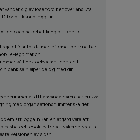
använder dig av lösenord behöver ansluta
nkID för att kunna logga in.
d i en ökad säkerhet kring ditt konto.
 Freja eID hittar du mer information kring hur
il e-legitimation.
mmer så finns också möjligheten till
din bank så hjälper de dig med din
personnummer är ditt användarnamn när du ska
ggning med organisationsnummer ska det
blem att logga in kan en åtgärd vara att
s cashe och cookies för att säkerhetsställa
aste versionen av sidan.