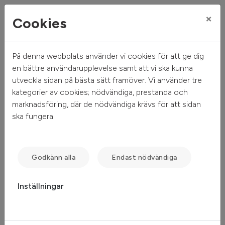
×
Cookies
På denna webbplats använder vi cookies för att ge dig
Mitt hem
Mina sidor
en bättre användarupplevelse samt att vi ska kunna
utveckla sidan på bästa sätt framöver. Vi använder tre
Mina sidor
kategorier av cookies; nödvändiga, prestanda och
marknadsföring, där de nödvändiga krävs för att sidan
ska fungera.
Mobilt BankID
Freja eID
Lösenord
Godkänn alla
Endast nödvändiga
Inställningar
Starta Mobilt BankID