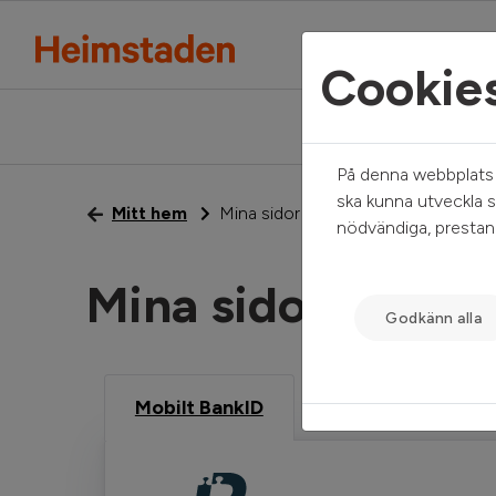
Cookie
På denna webbplats a
ska kunna utveckla s
Mitt hem
Mina sidor
nödvändiga, prestand
Mina sidor
Godkänn alla
Mobilt BankID
Freja eID