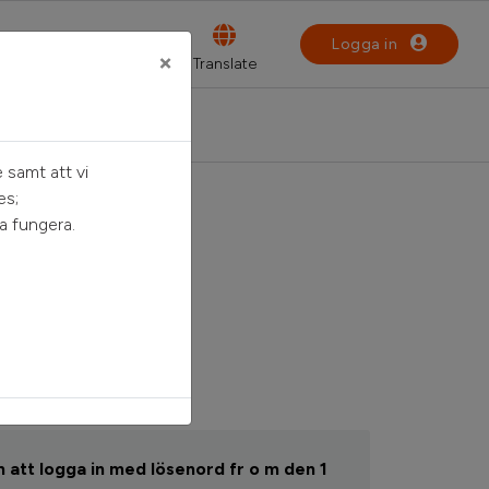
Logga in
×
 samt att vi
es;
a fungera.
n
 att logga in med lösenord fr o m den 1