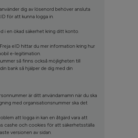
använder dig av lösenord behöver ansluta
nkID för att kunna logga in.
d i en ökad säkerhet kring ditt konto.
 Freja eID hittar du mer information kring hur
il e-legitimation.
mmer så finns också möjligheten till
din bank så hjälper de dig med din
personnummer är ditt användarnamn när du ska
ggning med organisationsnummer ska det
blem att logga in kan en åtgärd vara att
s cashe och cookies för att säkerhetsställa
aste versionen av sidan.