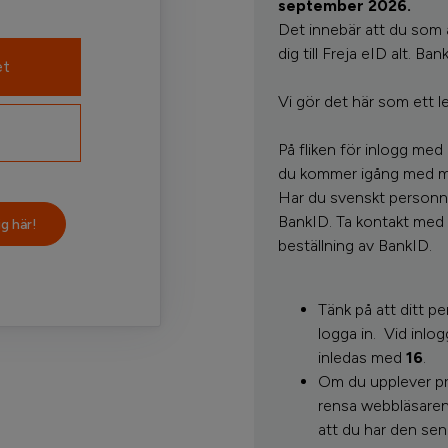
september 2026.
Det innebär att du som 
dig till Freja eID alt. Ba
et
Vi gör det här som ett le
På fliken för inlogg med
du kommer igång med mob
Har du svenskt personnu
BankID. Ta kontakt med 
g här!
beställning av BankID.
Tänk på att ditt 
logga in.
Vid inlo
inledas med
16
.
Om du upplever pro
rensa webbläsaren
att du har den sen