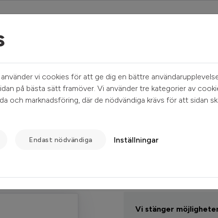
s
Mina sidor
Sök ledigt
Kundservice
nvänder vi cookies för att ge dig en bättre användarupplevelse
idan på bästa sätt framöver. Vi använder tre kategorier av cooki
a och marknadsföring, där de nödvändiga krävs för att sidan sk
Inställningar
Endast nödvändiga
Informatio
Lösenord
Vi stänger möjligheten