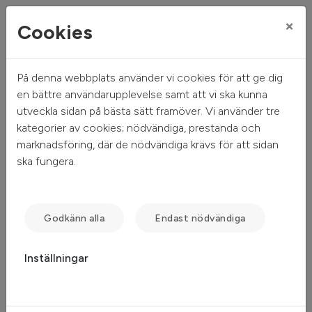
×
Cookies
På denna webbplats använder vi cookies för att ge dig
Mitt hem
Sök ledigt
Stenshällsvägen 9
en bättre användarupplevelse samt att vi ska kunna
utveckla sidan på bästa sätt framöver. Vi använder tre
Stenshällsvägen 9
kategorier av cookies; nödvändiga, prestanda och
marknadsföring, där de nödvändiga krävs för att sidan
Stockholm - Stora Essingen
ska fungera.
Godkänn alla
Endast nödvändiga
Inställningar