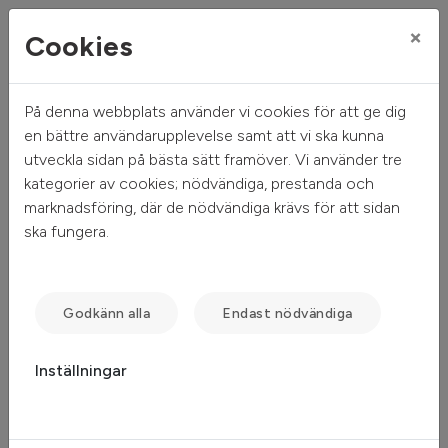
×
Cookies
På denna webbplats använder vi cookies för att ge dig
Mitt hem
Sök ledigt
Objektsdetalj
en bättre användarupplevelse samt att vi ska kunna
utveckla sidan på bästa sätt framöver. Vi använder tre
Objektsdetalj
kategorier av cookies; nödvändiga, prestanda och
marknadsföring, där de nödvändiga krävs för att sidan
ska fungera.
Objektet kan ej visas
Tyvärr kan inte objektet du efterfrågade visas. Det kan
Godkänn alla
Endast nödvändiga
t.ex. bero på att det inte längre finns tillgängligt att söka.
Inställningar