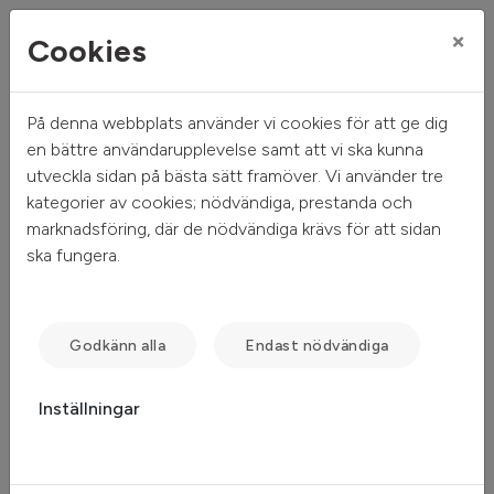
×
Cookies
På denna webbplats använder vi cookies för att ge dig
Mitt hem
Sök ledigt
Objektsdetalj
en bättre användarupplevelse samt att vi ska kunna
utveckla sidan på bästa sätt framöver. Vi använder tre
Objektsdetalj
kategorier av cookies; nödvändiga, prestanda och
marknadsföring, där de nödvändiga krävs för att sidan
ska fungera.
Objektet kan ej visas
Tyvärr kan inte objektet du efterfrågade visas. Det kan
Godkänn alla
Endast nödvändiga
t.ex. bero på att det inte längre finns tillgängligt att söka.
Inställningar