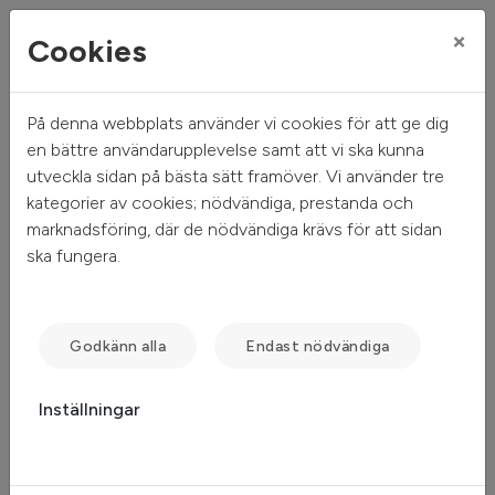
×
Cookies
På denna webbplats använder vi cookies för att ge dig
Mitt hem
Sök ledigt
Gamla Dalbyvägen 20
en bättre användarupplevelse samt att vi ska kunna
utveckla sidan på bästa sätt framöver. Vi använder tre
Gamla Dalbyvägen 20
kategorier av cookies; nödvändiga, prestanda och
marknadsföring, där de nödvändiga krävs för att sidan
Lund - Råbylund
ska fungera.
Godkänn alla
Endast nödvändiga
Inställningar