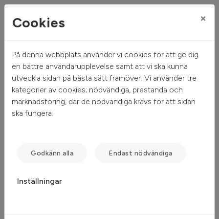
×
Cookies
På denna webbplats använder vi cookies för att ge dig
Mitt hem
Sök ledigt
Objektsdetalj
en bättre användarupplevelse samt att vi ska kunna
utveckla sidan på bästa sätt framöver. Vi använder tre
Objektsdetalj
kategorier av cookies; nödvändiga, prestanda och
marknadsföring, där de nödvändiga krävs för att sidan
ska fungera.
Objektet kan ej visas
Tyvärr kan inte objektet du efterfrågade visas. Det kan
Godkänn alla
Endast nödvändiga
t.ex. bero på att det inte längre finns tillgängligt att söka.
Inställningar