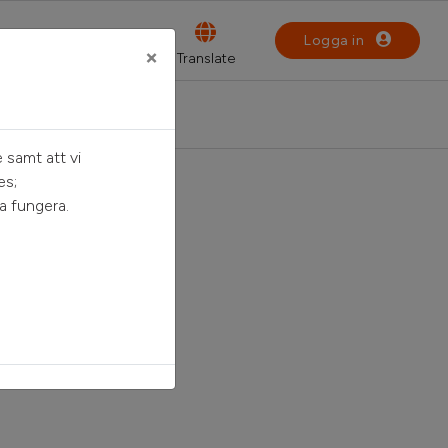
Logga in
×
 samt att vi
es;
a fungera.