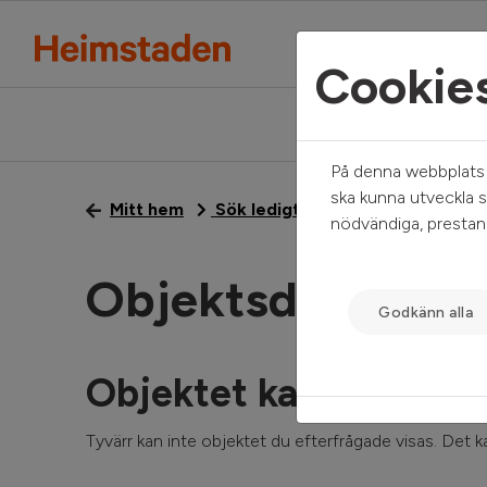
Cookie
På denna webbplats a
ska kunna utveckla s
Mitt hem
Sök ledigt
Objektsdetalj
nödvändiga, prestand
Objektsdetalj
Godkänn alla
Objektet kan ej visas
Tyvärr kan inte objektet du efterfrågade visas. Det kan