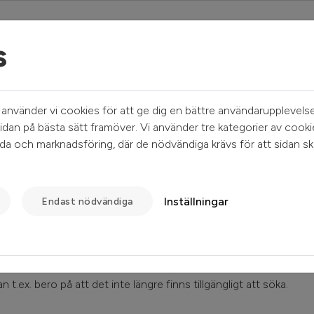
s
Mina sidor
Sök ledigt
Kundservice
nvänder vi cookies för att ge dig en bättre användarupplevelse
idan på bästa sätt framöver. Vi använder tre kategorier av cooki
a och marknadsföring, där de nödvändiga krävs för att sidan sk
Inställningar
Endast nödvändiga
 t.ex. bero på att det inte längre finns tillgängligt att söka.