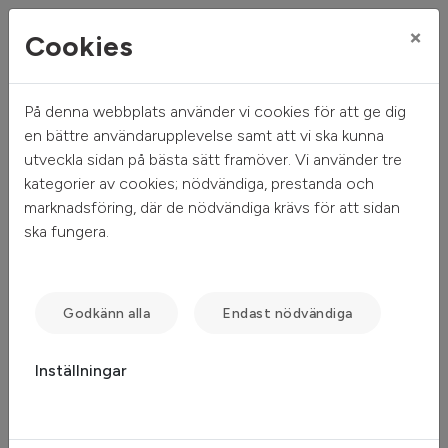
×
Cookies
På denna webbplats använder vi cookies för att ge dig
Mitt hem
Sök ledigt
Objektsdetalj
en bättre användarupplevelse samt att vi ska kunna
utveckla sidan på bästa sätt framöver. Vi använder tre
Objektsdetalj
kategorier av cookies; nödvändiga, prestanda och
marknadsföring, där de nödvändiga krävs för att sidan
ska fungera.
Objektet kan ej visas
Tyvärr kan inte objektet du efterfrågade visas. Det kan
Godkänn alla
Endast nödvändiga
t.ex. bero på att det inte längre finns tillgängligt att söka.
Inställningar