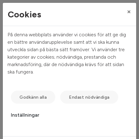
×
Cookies
På denna webbplats använder vi cookies för att ge dig
Mitt hem
Sök ledigt
Objektsdetalj
en bättre användarupplevelse samt att vi ska kunna
utveckla sidan på bästa sätt framöver. Vi använder tre
Objektsdetalj
kategorier av cookies; nödvändiga, prestanda och
marknadsföring, där de nödvändiga krävs för att sidan
ska fungera.
Objektet kan ej visas
Tyvärr kan inte objektet du efterfrågade visas. Det kan
Godkänn alla
Endast nödvändiga
t.ex. bero på att det inte längre finns tillgängligt att söka.
Inställningar