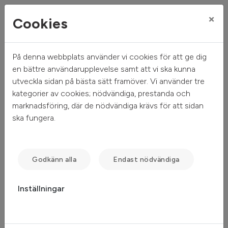
×
Cookies
På denna webbplats använder vi cookies för att ge dig
Mitt hem
Sök ledigt
Sparres Väg 14
en bättre användarupplevelse samt att vi ska kunna
utveckla sidan på bästa sätt framöver. Vi använder tre
Sparres Väg 14
kategorier av cookies; nödvändiga, prestanda och
marknadsföring, där de nödvändiga krävs för att sidan
Stockholm - Bro Mälarstad
ska fungera.
Godkänn alla
Endast nödvändiga
Inställningar