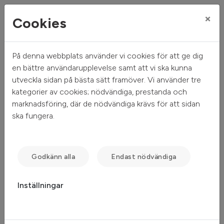
×
Cookies
På denna webbplats använder vi cookies för att ge dig
Mitt hem
Sök ledigt
Objektsdetalj
en bättre användarupplevelse samt att vi ska kunna
utveckla sidan på bästa sätt framöver. Vi använder tre
Objektsdetalj
kategorier av cookies; nödvändiga, prestanda och
marknadsföring, där de nödvändiga krävs för att sidan
ska fungera.
Objektet kan ej visas
Tyvärr kan inte objektet du efterfrågade visas. Det kan
Godkänn alla
Endast nödvändiga
t.ex. bero på att det inte längre finns tillgängligt att söka.
Inställningar