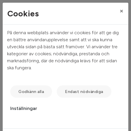
×
Cookies
På denna webbplats använder vi cookies för att ge dig
Mitt hem
Sök ledigt
Objektsdetalj
en bättre användarupplevelse samt att vi ska kunna
utveckla sidan på bästa sätt framöver. Vi använder tre
Objektsdetalj
kategorier av cookies; nödvändiga, prestanda och
marknadsföring, där de nödvändiga krävs för att sidan
ska fungera.
Objektet kan ej visas
Tyvärr kan inte objektet du efterfrågade visas. Det kan
Godkänn alla
Endast nödvändiga
t.ex. bero på att det inte längre finns tillgängligt att söka.
Inställningar