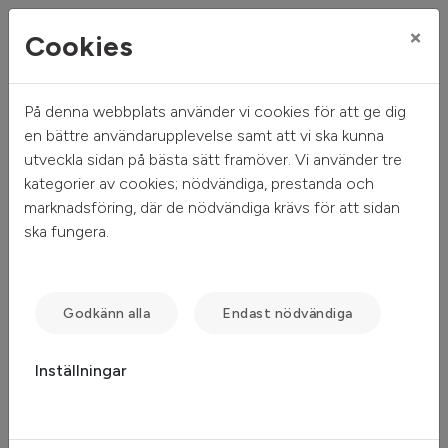
×
Cookies
På denna webbplats använder vi cookies för att ge dig
Mitt hem
Sök ledigt
Objektsdetalj
en bättre användarupplevelse samt att vi ska kunna
utveckla sidan på bästa sätt framöver. Vi använder tre
Objektsdetalj
kategorier av cookies; nödvändiga, prestanda och
marknadsföring, där de nödvändiga krävs för att sidan
ska fungera.
Objektet kan ej visas
Tyvärr kan inte objektet du efterfrågade visas. Det kan
Godkänn alla
Endast nödvändiga
t.ex. bero på att det inte längre finns tillgängligt att söka.
Inställningar