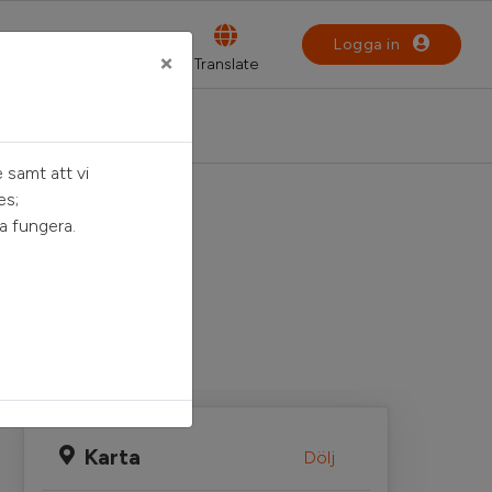
Logga in
×
 samt att vi
es;
a fungera.
Karta
Dölj