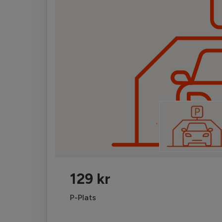
'
129 kr
P-Plats