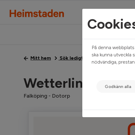
Cookie
På denna webbplats a
ska kunna utveckla s
Mitt hem
Sök ledigt
Wetterlinsgatan 13
nödvändiga, prestand
Wetterlinsgatan 
Godkänn alla
Falköping - Dotorp