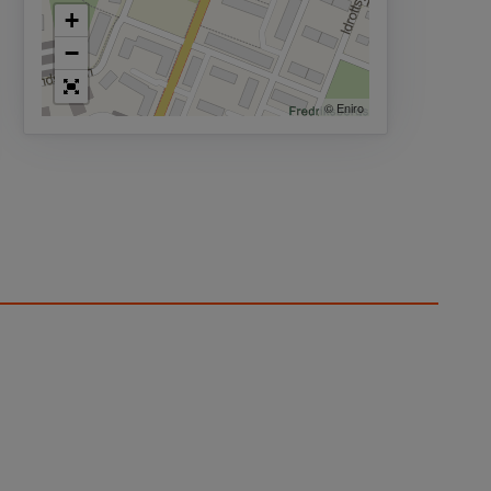
+
−
© Eniro