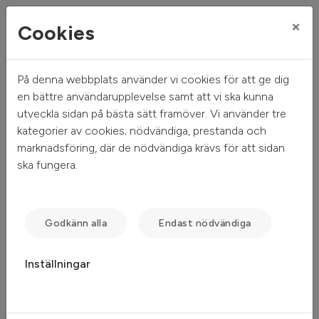
×
Cookies
På denna webbplats använder vi cookies för att ge dig
Mitt hem
Sök ledigt
Objektsdetalj
en bättre användarupplevelse samt att vi ska kunna
utveckla sidan på bästa sätt framöver. Vi använder tre
Objektsdetalj
kategorier av cookies; nödvändiga, prestanda och
marknadsföring, där de nödvändiga krävs för att sidan
ska fungera.
Objektet kan ej visas
Tyvärr kan inte objektet du efterfrågade visas. Det kan
Godkänn alla
Endast nödvändiga
t.ex. bero på att det inte längre finns tillgängligt att söka.
Inställningar