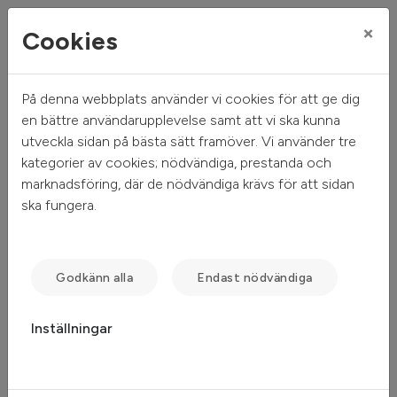
×
Cookies
På denna webbplats använder vi cookies för att ge dig
Mitt hem
Sök ledigt
Objektsdetalj
en bättre användarupplevelse samt att vi ska kunna
utveckla sidan på bästa sätt framöver. Vi använder tre
Objektsdetalj
kategorier av cookies; nödvändiga, prestanda och
marknadsföring, där de nödvändiga krävs för att sidan
ska fungera.
Objektet kan ej visas
Tyvärr kan inte objektet du efterfrågade visas. Det kan
Godkänn alla
Endast nödvändiga
t.ex. bero på att det inte längre finns tillgängligt att söka.
Inställningar