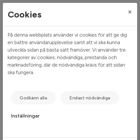
×
Cookies
På denna webbplats använder vi cookies för att ge dig
Mitt hem
Sök ledigt
Objektsdetalj
en bättre användarupplevelse samt att vi ska kunna
utveckla sidan på bästa sätt framöver. Vi använder tre
Objektsdetalj
kategorier av cookies; nödvändiga, prestanda och
marknadsföring, där de nödvändiga krävs för att sidan
ska fungera.
Objektet kan ej visas
Tyvärr kan inte objektet du efterfrågade visas. Det kan
Godkänn alla
Endast nödvändiga
t.ex. bero på att det inte längre finns tillgängligt att söka.
Inställningar