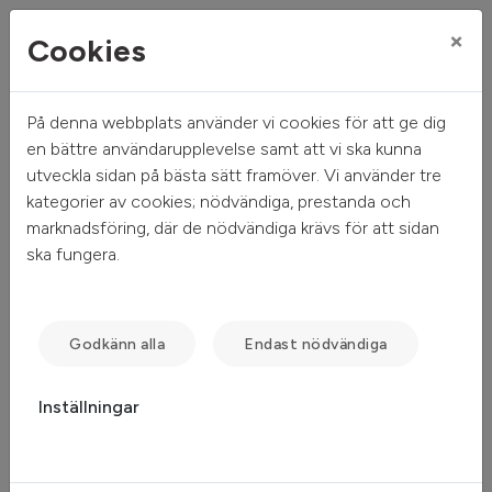
×
Cookies
På denna webbplats använder vi cookies för att ge dig
Mitt hem
Sök ledigt
Objektsdetalj
en bättre användarupplevelse samt att vi ska kunna
utveckla sidan på bästa sätt framöver. Vi använder tre
Objektsdetalj
kategorier av cookies; nödvändiga, prestanda och
marknadsföring, där de nödvändiga krävs för att sidan
ska fungera.
Objektet kan ej visas
Tyvärr kan inte objektet du efterfrågade visas. Det kan
Godkänn alla
Endast nödvändiga
t.ex. bero på att det inte längre finns tillgängligt att söka.
Inställningar