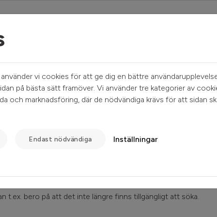
s
Mina sidor
Sök ledigt
Kundservice
nvänder vi cookies för att ge dig en bättre användarupplevelse
idan på bästa sätt framöver. Vi använder tre kategorier av cooki
a och marknadsföring, där de nödvändiga krävs för att sidan sk
Inställningar
Endast nödvändiga
 t.ex. bero på att det inte längre finns tillgängligt att söka.