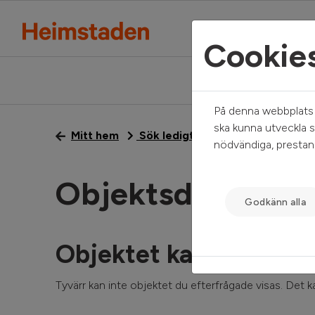
Cookie
På denna webbplats a
ska kunna utveckla s
Mitt hem
Sök ledigt
Objektsdetalj
nödvändiga, prestand
Objektsdetalj
Godkänn alla
Objektet kan ej visas
Tyvärr kan inte objektet du efterfrågade visas. Det kan