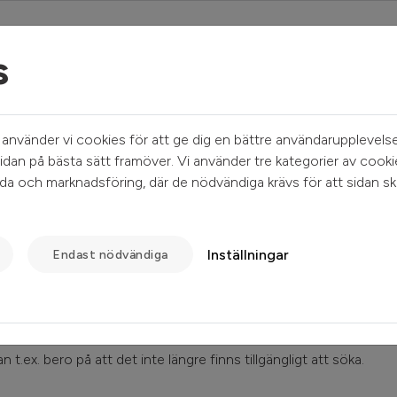
s
Mina sidor
Sök ledigt
Kundservice
nvänder vi cookies för att ge dig en bättre användarupplevelse
idan på bästa sätt framöver. Vi använder tre kategorier av cooki
a och marknadsföring, där de nödvändiga krävs för att sidan sk
Inställningar
Endast nödvändiga
 t.ex. bero på att det inte längre finns tillgängligt att söka.