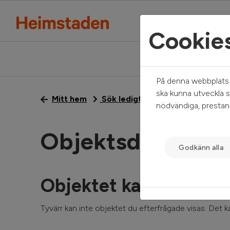
Cookie
På denna webbplats a
ska kunna utveckla s
Mitt hem
Sök ledigt
Objektsdetalj
nödvändiga, prestand
Objektsdetalj
Godkänn alla
Objektet kan ej visas
Tyvärr kan inte objektet du efterfrågade visas. Det kan