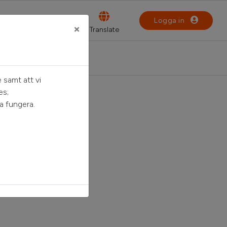
Logga in
×
 samt att vi
es;
a fungera.