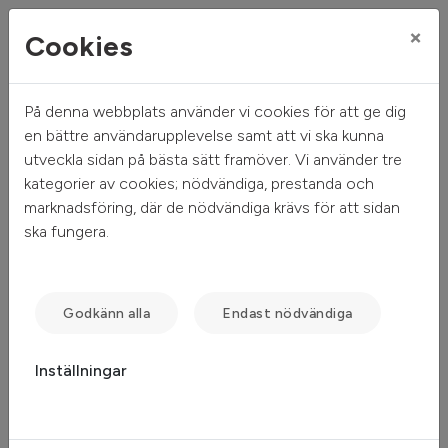
×
Cookies
På denna webbplats använder vi cookies för att ge dig
Mitt hem
Mina sidor
en bättre användarupplevelse samt att vi ska kunna
utveckla sidan på bästa sätt framöver. Vi använder tre
Mina sidor
kategorier av cookies; nödvändiga, prestanda och
marknadsföring, där de nödvändiga krävs för att sidan
ska fungera.
Mobilt BankID
Freja eID
Lösenord
Godkänn alla
Endast nödvändiga
Inställningar
Starta Mobilt BankID