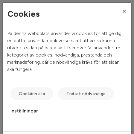
×
Cookies
På denna webbplats använder vi cookies för att ge dig
Mitt hem
Mina sidor
en bättre användarupplevelse samt att vi ska kunna
utveckla sidan på bästa sätt framöver. Vi använder tre
Mina sidor
kategorier av cookies; nödvändiga, prestanda och
marknadsföring, där de nödvändiga krävs för att sidan
ska fungera.
Mobilt BankID
Freja eID
Lösenord
Godkänn alla
Endast nödvändiga
Inställningar
Starta Mobilt BankID